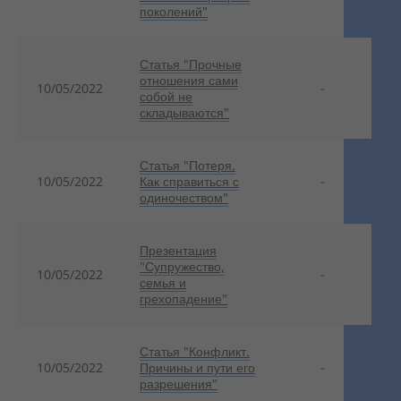
поколений"
Статья "Прочные
отношения сами
10/05/2022
-
собой не
складываются"
Статья "Потеря.
10/05/2022
Как справиться с
-
одиночеством"
Презентация
"Супружество,
10/05/2022
-
семья и
грехопадение"
Статья "Конфликт.
10/05/2022
Причины и пути его
-
разрешения"