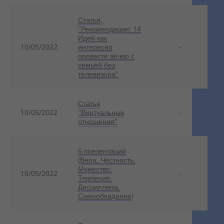
Статья,
"Рекомендации: 14
Идей как
10/05/2022
интересно
-
провести вечер с
семьёй без
телевизора"
Статья
10/05/2022
"Виртуальные
-
отношения"
6 презентаций
(Вера. Честность.
Мужество.
10/05/2022
-
Терпение.
Дисциплина.
Самообладание)