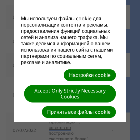
Программа
07/07/2022
-
Мы используем файлы cookie для
"Молитва за детей"
персонализации контента и рекламы,
предоставления функций социальных
сетей и анализа нашего трафика. Мы
Программа на 8
07/07/2022
-
также делимся информацией о вашем
марта
использовании нашего сайта с нашими
партнерами по социальным сетям,
рекламе и аналитике.
Программа "День
07/07/2022
-
Матери".docx
Настройки cookie
Программа для
Accept Only Strictly Necessary
пожилых: "Когда
07/07/2022
-
Cookies
деревья были
большими..."
Принять все файлы cookie
Презентация "7
советов по
07/07/2022
-
построению
счастливого брака"