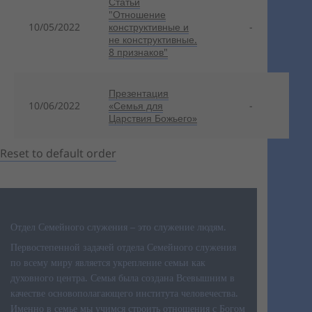
Статьи
"Отношение
10/05/2022
конструктивные и
-
не конструктивные.
8 признаков"
Презентация
10/06/2022
«Семья для
-
Царствия Божьего»
Reset to default order
Отдел Семейного служения – это служение людям.
Первостепенной задачей отдела Семейного служения
по всему миру является укрепление семьи как
духовного центра. Семья была создана Всевышним в
качестве основополагающего института человечества.
Именно в семье мы учимся строить отношения с Богом