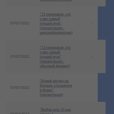
"13 признаков, что
у вас самый
07/07/2022
лучший муж"
-
(презентация -
широкоформатная)
"13 признаков, что
у вас самый
07/07/2022
лучший муж"
-
(презентация -
обычный формат)
"Божий взгляд на
близкие отношения
07/07/2022
-
в браке"
(презентация)
"Выбор или 10 раз
07/07/2022
отмерь"
-