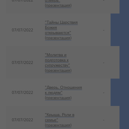
(презентация)
"Тайны Царствия
Божия
07/07/2022
-
открываются"
(презентация)
"Молитва и
подготовка к
07/07/2022
-
супружеству"
(презентация)
"Дверь. Отношения
07/07/2022
к людям"
-
(презентация)
"Крыша. Роли в
07/07/2022
семье"
-
(презентация)