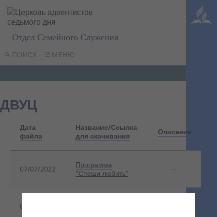
Отдел Семейного Служения
ПОИСК
МЕНЮ
ДВУЦ
Дата
Название/Ссылка
Описание
файла
для скачивания
Программа
07/07/2022
-
"Спеши любить"
Вечер семьи "Кто в
07/07/2022
-
семье главный?"