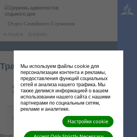
Отдел Семейного Служения
ПОИСК
МЕНЮ
Трафарет или портрет
Мы используем файлы cookie для
персонализации контента и рекламы,
предоставления функций социальных
Название/
сетей и анализа нашего трафика. Мы
Дата
Ссылка
Описание
также делимся информацией о вашем
файла
для
использовании нашего сайта с нашими
скачивания
партнерами по социальным сетям,
рекламе и аналитике.
Трафарет
01/15/2018
-
или портрет
Настройки cookie
Reset to default order
Accept Only Strictly Necessary