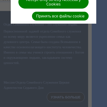
Cookies
Принять все файлы cookie
Отдел Семейного служения – это служение людям.
Первостепенной задачей отдела Семейного служения
по всему миру является укрепление семьи как
духовного центра. Семья была создана Всевышним в
качестве основополагающего института человечества.
Именно в семье мы учимся строить отношения с Богом
и окружающими людьми, закладываем систему
ценностей.
Миссия Отдела Семейного Служения Церкви
Адвентистов Седьмого Дня
УЗНАТЬ БОЛЬШЕ