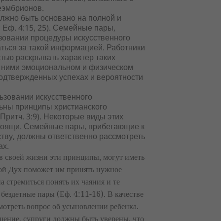
еэмбрионов.
лжно быть основано на полной и
 Еф. 4:15, 25). Семейные пары,
овании процедуры искусственного
ться за такой информацией. Работники
тью раскрывать характер таких
с ними эмоциональном и физическом
подтвержденных успехах и вероятности
ьзовании искусственного
льны принципы христианского
 Притч. 3:9). Некоторые виды этих
тоящи. Семейные пары, прибегающие к
тву, должны ответственно рассмотреть
ах.
в своей жизни эти принципы, могут иметь
той Дух поможет им принять нужное
а стремиться понять их чаяния и те
бездетные пары (Еф. 4:11-16). В качестве
мотреть вопрос об усыновлении ребенка.
ение, супруги должны быть уверены, что