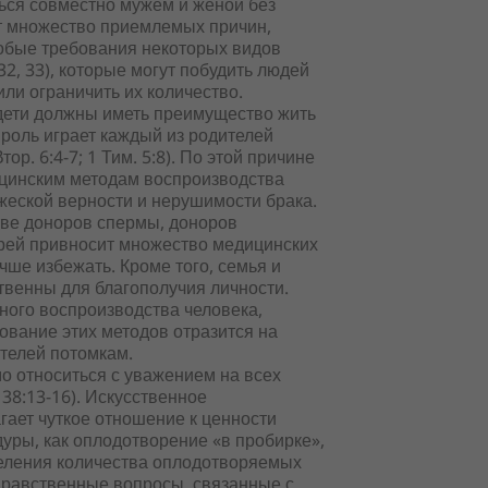
ься совместно мужем и женой без
т множество приемлемых причин,
собые требования некоторых видов
32, 33), которые могут побудить людей
ли ограничить их количество.
 дети должны иметь преимущество жить
 роль играет каждый из родителей
Втор. 6:4-7; 1 Тим. 5:8). По этой причине
ицинским методам воспроизводства
ужеской верности и нерушимости брака.
тве доноров спермы, доноров
ерей привносит множество медицинских
чше избежать. Кроме того, семья и
твенны для благополучия личности.
ного воспроизводства человека,
ование этих методов отразится на
телей потомкам.
о относиться с уважением на всех
 138:13-16). Искусственное
ает чуткое отношение к ценности
дуры, как оплодотворение «в пробирке»,
еления количества оплодотворяемых
 нравственные вопросы, связанные с