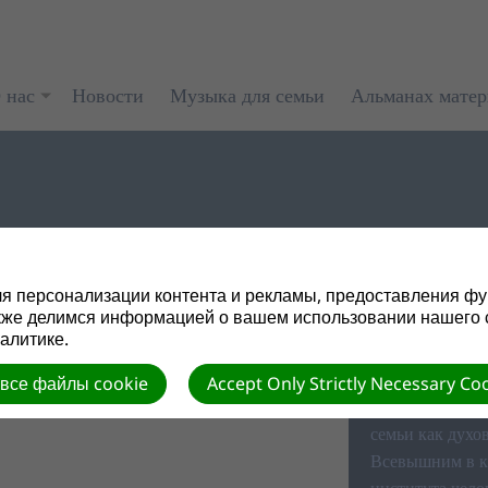
 нас
Новости
Музыка для семьи
Альманах мате
НОМ
я персонализации контента и рекламы, предоставления фу
Отдел Семейног
кже делимся информацией о вашем использовании нашего 
ВЕ ЧЕЛОВЕКА
алитике.
людям.
гий привело к появлению таких
Первостепенной
 все файлы cookie
Accept Only Strictly Necessary Co
ства, которые ориентированы...
служения по вс
семьи как духо
Всевышним в к