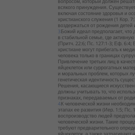
вопросом, который должен решат
всякого принуждения. Существуе
включая состояние здоровья и о
христианского служения (1 Кор. 7:
воздержаться от рождения детей и
Божий идеал предполагает, что
в стабильной семье, где активную
(Притч. 22:6; Пс. 127:1-3; Еф. 6:4; 
христиане могут прибегать к мед
человека только в границах супр
Привлечение третьих лиц в качес
яйцеклеток или суррогатных мат
и моральных проблем, которых лу
генетическая идентичность сущес
Решения, касающиеся искусствен
должны учитывать то, что использ
признаках, передаваемых от роди
К человеческой жизни необходим
этапах ее развития (Иер. 1:5; Пс.
воспроизводство людей предполаг
человеческой жизни. Такие проце
требуют предварительного опред
яйцеклеток, а также затрагивают