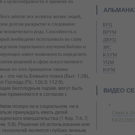
й о целесообразности и времени их
АЛЬМАНА
 Бога заботят все аспекты жизни людей,
воим долгом раскрытие и следование
БУЦ
человеческого рода. Способность к
ВРУМ
торый необходимо использовать во славу
ДВУЦ
редством тщательного изучения Библии и
ЗРС
верующих имеет возможность определить
КАУМ
нятия решений в сфере искусственного
УЦМ
ажные из этих принципов таковы:
ЮУМ
– это часть Божьего плана (Быт. 1:28),
 Господа (Пс. 126:3; 112:9).
ющие бесплодным парам, могут быть
ВИДЕО С
они применяются в согласии с
ймом позора ни в социальном, ни в
ельзя принуждать иметь детей
Семья и Д
инского вмешательства (1 Кор. 7:4, 7;
04/21/201
 Тим. 5:8). Решение об использовании или
 технологий является глубоко личным