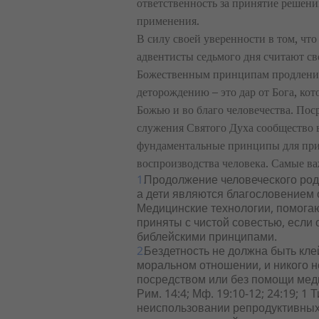
ответственность за принятие решени
применения.
В силу своей уверенности в том, что
адвентисты седьмого дня считают с
Божественным принципам продления 
деторождению – это дар от Бога, ко
Божью и во благо человечества. Пос
служения Святого Духа сообщество 
фундаментальные принципы для при
воспроизводства человека. Самые в
Продолжение человеческого рода 
а дети являются благословением от
Медицинские технологии, помога
приняты с чистой совестью, если 
библейскими принципами.
Бездетность не должна быть кле
моральном отношении, и никого н
посредством или без помощи медиц
Рим. 14:4; Мф. 19:10-12; 24:19; 1
неиспользовании репродуктивных