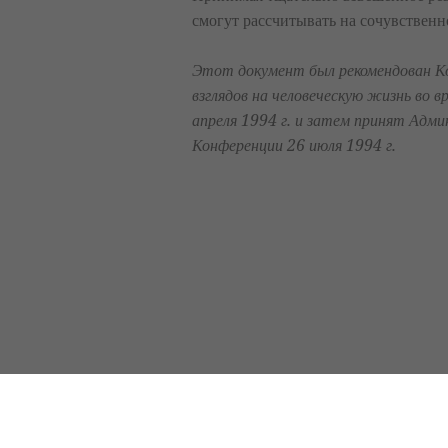
смогут рассчитывать на сочувствен
Этот документ был рекомендован
К
взглядов на человеческую жизнь во в
апреля 1994 г. и затем принят Ад
Конференции 26 июля 1994 г.