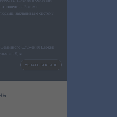
вечества. Именно в семье мы
 отношения с Богом и
юдьми, закладываем систему
 Семейного Служения Церкви
едьмого Дня
УЗНАТЬ БОЛЬШЕ
НЬ