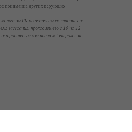
ное понимание других верующих.
омитетом ГК по вопросам христианских
ремя заседания, проходившего с 10 по 12
министративным комитетом Генеральной