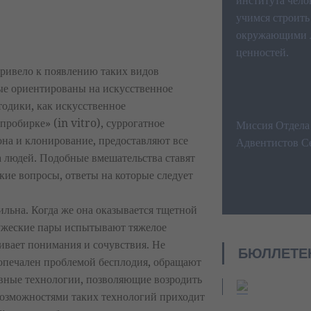
института чело
учимся строить
окружающими л
ценностей.
ривело к появлению таких видов
ые ориентированы на искусственное
тодики, как искусственное
пробирке» (in vitro), суррогатное
Миссия Отдела
на и клонирование, предоставляют все
Адвентистов С
 людей. Подобные вмешательства ставят
кие вопросы, ответы на которые следует
ильна. Когда же она оказывается тщетной
ужеские пары испытывают тяжелое
ивает понимания и сочувствия. Не
БЮЛЛЕТЕ
о опечален проблемой бесплодия, обращают
вные технологии, позволяющие возродить
 возможностями таких технологий приходит