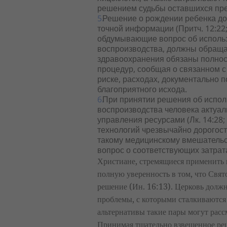
решением судьбы оставшихся пр
Решение о рождении ребенка до
точной информации (Притч. 12:22;
обдумывающие вопрос об использ
воспроизводства, должны обраща
здравоохранения обязаны полнос
процедур, сообщая о связанном 
риске, расходах, документально 
благоприятного исхода.
При принятии решения об испол
воспроизводства человека актуа
управления ресурсами (Лк. 14:28;
технологий чрезвычайно дорогос
такому медицинскому вмешательс
вопрос о соответствующих затрат
Христиане, стремящиеся применить 
полную уверенность в том, что Свя
решение (Ин. 16:13). Церковь должн
проблемы, с которыми сталкиваются 
альтернативы такие пары могут расс
Принимая тщательно взвешенное реш