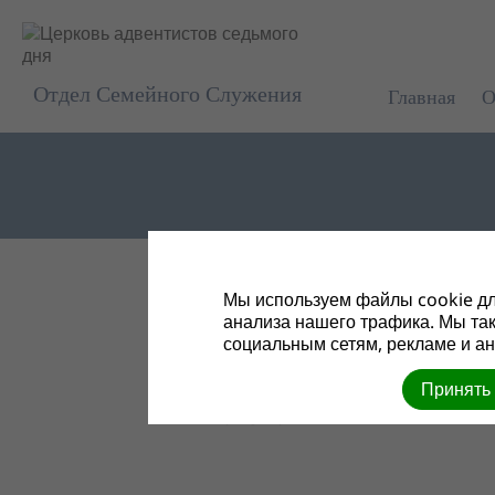
Отдел Семейного Служения
Главная
О
ОБ ИСКУССТВЕН
Мы используем файлы cookie дл
анализа нашего трафика. Мы та
ВОСПРОИЗВОДСТ
социальным сетям, рекламе и ан
Развитие медицинских техноло
Принять
видов медицинского вмешатель
10/13/2022