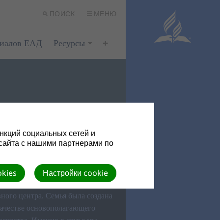
ПОИСК
МЕНЮ
риалов ЕАД
Ресурсы
нкций социальных сетей и
о служения – это служение
сайта с нашими партнерами по
 задачей отдела Семейного
okies
Настройки cookie
ему миру является укрепление
вного центра. Семья была создана
ачестве основополагающего