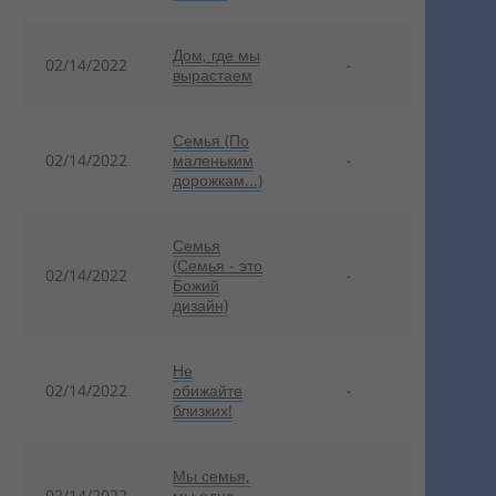
Дом, где мы
02/14/2022
-
вырастаем
Семья (По
02/14/2022
маленьким
-
дорожкам...)
Семья
(Семья - это
02/14/2022
-
Божий
дизайн)
Не
02/14/2022
обижайте
-
близких!
Мы семья,
02/14/2022
мы одна
-