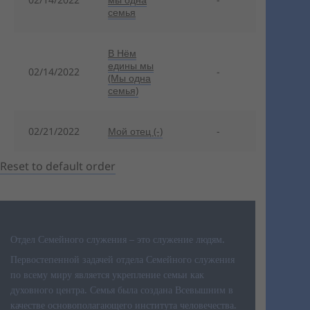
семья
В Нём
едины мы
02/14/2022
-
(Мы одна
семья)
02/21/2022
Мой отец (-)
-
Reset to default order
Отдел Семейного служения – это служение людям.
Первостепенной задачей отдела Семейного служения
по всему миру является укрепление семьи как
духовного центра. Семья была создана Всевышним в
качестве основополагающего института человечества.