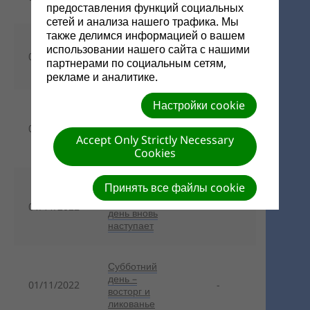
небе (-)
предоставления функций социальных
сетей и анализа нашего трафика. Мы
также делимся информацией о вашем
Если Божий
использовании нашего сайта с нашими
01/11/2022
народ
-
партнерами по социальным сетям,
молится
рекламе и аналитике.
Настройки cookie
Открываю
глаза - о
01/11/2022
-
Тебе
Accept Only Strictly Necessary
размышляю
Cookies
Принять все файлы cookie
Когда
субботний
01/11/2022
-
день вновь
наступает
Субботний
день –
01/11/2022
-
восторг и
ликованье