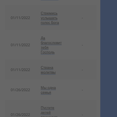
Стремись
01/11/2022
услышать
-
голос Бога
Да
благословит
01/11/2022
-
тебя
Господь
Страна
01/11/2022
-
молитвы
Мы одна
01/26/2022
-
семья
Пустите
детей
01/26/2022
-
приходить